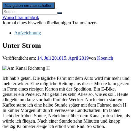
Navigation ein-/ausschalten
Wunschtraumfabrik
Journal eines bisweilen übellaunigen Traumtänzers
Aufzeichnung
Unter Strom
Veröffentlicht am:
14. Juli 2018
15. April 2019
von
Koenich
Ich hab’s getan. Die tägliche Fahrt mit dem Auto wird mir mehr und
mehr zuwider. Eine mögliche Rettung aus dieser Misere kam gestern
in Form eines riesigen Karton mit der Spedition. Ein E-Bike,
genauer ein Pedelec. Mir gefällt es sehr. Alles so, wie es soll. Heute
klingelte um kurz vor halb fünf der Wecker. Nach einem starken
Kaffee starte ich eine halbe Stunde später mit dem Fahrrad nach H.
In kühler Morgenluft durch verlassene Landschaften. Im fahlen
Licht der frühen Sonne, Nebeldunst über dem Kanal, mir schien, als
würde ich fliegen. Nach einer Stunde zehn Minuten und knapp
dreißig Kilometer steige ich erholt vom Rad. So schön.