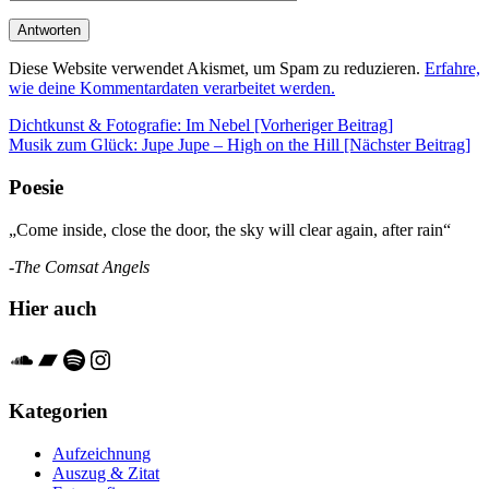
Diese Website verwendet Akismet, um Spam zu reduzieren.
Erfahre,
wie deine Kommentardaten verarbeitet werden.
Beitrags-
Dichtkunst & Fotografie: Im Nebel [Vorheriger Beitrag]
Musik zum Glück: Jupe Jupe – High on the Hill
[Nächster Beitrag]
Navigation
Poesie
„Come inside, close the door, the sky will clear again, after rain“
-The Comsat Angels
Hier auch
Soundcloud
Bandcamp
Spotify
Instagram
Kategorien
Aufzeichnung
Auszug & Zitat