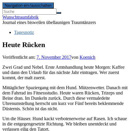
Navigation ein-/ausschalten
Wunschtraumfabrik
Journal eines bisweilen übellaunigen Traumtänzers
Tagesnotiz
Heute Rücken
Veröffentlicht am:
7. November 2017
von
Koenich
Zwei Grad und Nebel. Erste Amtshandlung heute Morgen: Kaffee
und dann den Urlaub für das nächste Jahr eintragen. Wer zuerst
kommt, der malt zuerst.
Mittäglicher Spaziergang mit dem Hund. Mützenwetter. Danach mit
dem Fahrrad ins Fitnessstudio. Heute waren Rücken, Trizeps und
Beine dran. Im Dunkeln zurück. Durch diese vermaledeite
Uhrenumstellung herrscht um kurz vor Fünf bereits beklemmende
Düsternis. Schön ist das nicht.
Um die Häuser. Hund kackt verbotenerweise auf Rasen. Ich schaue
in die entgegengesetzte Richtung. Wir bleiben unentdeckt und
verlassen eilig den Tatort.