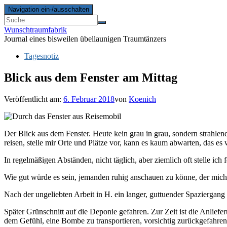
Navigation ein-/ausschalten
Wunschtraumfabrik
Journal eines bisweilen übellaunigen Traumtänzers
Tagesnotiz
Blick aus dem Fenster am Mittag
Veröffentlicht am:
6. Februar 2018
von
Koenich
Der Blick aus dem Fenster. Heute kein grau in grau, sondern strahle
reisen, stelle mir Orte und Plätze vor, kann es kaum abwarten, das es
In regelmäßigen Abständen, nicht täglich, aber ziemlich oft stelle ic
Wie gut würde es sein, jemanden ruhig anschauen zu könne, der mich 
Nach der ungeliebten Arbeit in H. ein langer, guttuender Spaziergan
Später Grünschnitt auf die Deponie gefahren. Zur Zeit ist die Anliefer
dem Gefühl, eine Bombe zu transportieren, vorsichtig zurückgefahren