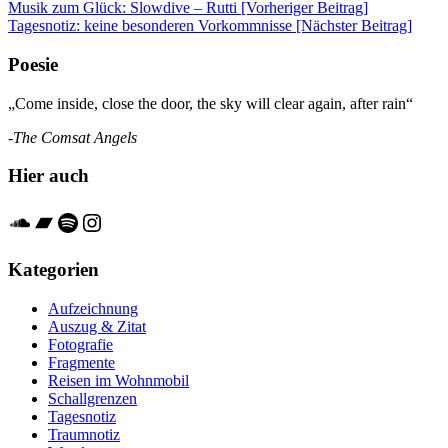
Beitrags-
Musik zum Glück: Slowdive – Rutti [Vorheriger Beitrag]
Tagesnotiz: keine besonderen Vorkommnisse
[Nächster Beitrag]
Navigation
Poesie
„Come inside, close the door, the sky will clear again, after rain“
-The Comsat Angels
Hier auch
Soundcloud
Bandcamp
Spotify
Instagram
Kategorien
Aufzeichnung
Auszug & Zitat
Fotografie
Fragmente
Reisen im Wohnmobil
Schallgrenzen
Tagesnotiz
Traumnotiz