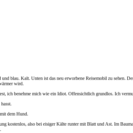
nd und blau. Kalt. Unten ist das neu erworbene Reisemobil zu sehen. De
 wärmer wird.
h fest, ich benehme mich wie ein Idiot. Offensichtlich grundlos. Ich ve
hasst.
g mit dem Hund.
ung kostenlos, also bei eisiger Kälte runter mit Blatt und Ast. Im Baum
.