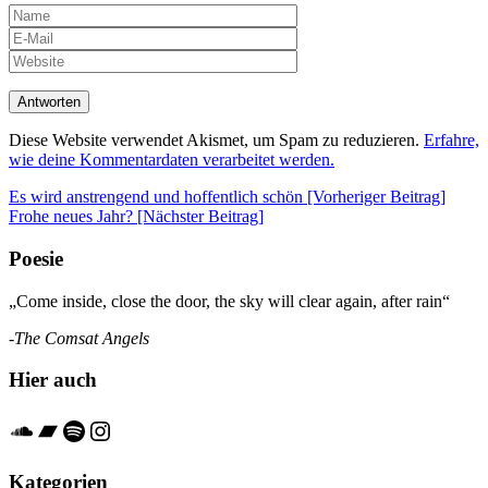
Diese Website verwendet Akismet, um Spam zu reduzieren.
Erfahre,
wie deine Kommentardaten verarbeitet werden.
Beitrags-
Es wird anstrengend und hoffentlich schön [Vorheriger Beitrag]
Frohe neues Jahr?
[Nächster Beitrag]
Navigation
Poesie
„Come inside, close the door, the sky will clear again, after rain“
-The Comsat Angels
Hier auch
Soundcloud
Bandcamp
Spotify
Instagram
Kategorien