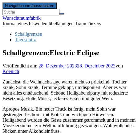
Navigation ein-/ausschalten
Wunschtraumfabrik
Journal eines bisweilen übellaunigen Traumtänzers
Schallgrenzen
Tagesnotiz
Schallgrenzen:Electric Eclipse
Veröffentlicht am:
28. Dezember 2023
28. Dezember 2023
von
Koenich
Zunächst, die Weihnachtstage waren nicht so prickelnd. Tochter
krank, Sohn krank, Termine gekippt, umdisponiert. Aber es war
nicht alles enttäuschend. Schöne Heiligabendparty mit reduzierte
Besetzung. Flotte Musik, leckeres Essen und guter Wein.
Apropos Musik. Ein neuer Track ist fertig, mein Sohn war
gestrenger Testhörer mit Kritik und wichtigen Hinweisen.
Heiligabend wurden die Gäste zusammengetrommelt und in meinem
Musizierzimmer zur Welturaufführung gezwungen. Wohlwollendes
Nicken unter Alkoholeinfluss.