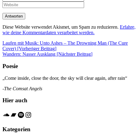
Diese Website verwendet Akismet, um Spam zu reduzieren.
Erfahre,
wie deine Kommentardaten verarbeitet werden.
Beitrags-
Laufen mit Musik: Unto Ashes – The Drowning Man (The Cure
Cover) [Vorheriger Beitrag]
Navigation
Wandern: Nasser Ausklang
[Nächster Beitrag]
Poesie
„Come inside, close the door, the sky will clear again, after rain“
-The Comsat Angels
Hier auch
Soundcloud
Bandcamp
Spotify
Instagram
Kategorien