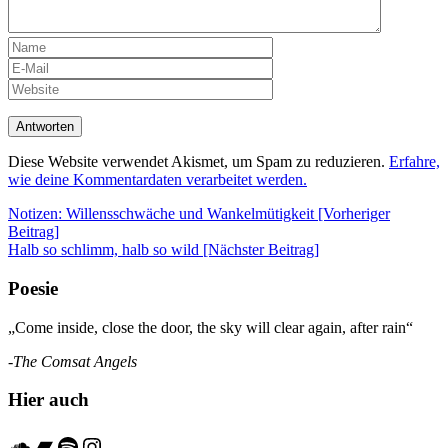
Diese Website verwendet Akismet, um Spam zu reduzieren.
Erfahre,
wie deine Kommentardaten verarbeitet werden.
Beitrags-
Notizen: Willensschwäche und Wankelmütigkeit [Vorheriger
Beitrag]
Navigation
Halb so schlimm, halb so wild
[Nächster Beitrag]
Poesie
„Come inside, close the door, the sky will clear again, after rain“
-The Comsat Angels
Hier auch
Soundcloud
Bandcamp
Spotify
Instagram