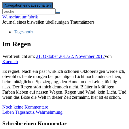
Navigation ein-/ausschalten
Wunschtraumfabrik
Journal eines bisweilen übellaunigen Traumtänzers
Tagesnotiz
Im Regen
Veröffentlicht am:
21. Oktober 2017
22. November 2017
von
Koenich
Es regnet. Nach ein paar wirklich schönen Oktobertagen werde ich,
obwohl es heute morgen bei prächtigen Licht noch anders schien,
beim mittäglichen Spaziergang, den Hund an der Leine, tüchtig
nass. Der Regen stört mich dennoch nicht. Blätter in kräftigen
Farben kleben auf nassen Wegen, Regen und Wind, kein Licht. Und
wenn das Böse die Welt in dieser Zeit zermalmt, hier ist es schön.
Noch keine Kommentare
Leben
Tagesnotiz
Wahrnehmung
Schreibe einen Kommentar