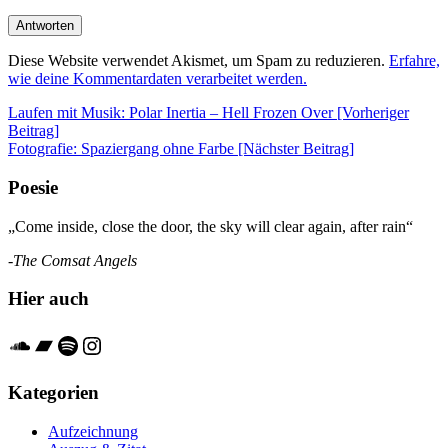
Diese Website verwendet Akismet, um Spam zu reduzieren.
Erfahre,
wie deine Kommentardaten verarbeitet werden.
Beitrags-
Laufen mit Musik: Polar Inertia – Hell Frozen Over [Vorheriger
Beitrag]
Navigation
Fotografie: Spaziergang ohne Farbe
[Nächster Beitrag]
Poesie
„Come inside, close the door, the sky will clear again, after rain“
-The Comsat Angels
Hier auch
Soundcloud
Bandcamp
Spotify
Instagram
Kategorien
Aufzeichnung