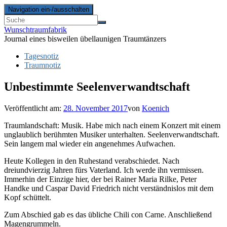
Navigation ein-/ausschalten
Wunschtraumfabrik
Journal eines bisweilen übellaunigen Traumtänzers
Tagesnotiz
Traumnotiz
Unbestimmte Seelenverwandtschaft
Veröffentlicht am:
28. November 2017
von
Koenich
Traumlandschaft: Musik. Habe mich nach einem Konzert mit einem
unglaublich berühmten Musiker unterhalten. Seelenverwandtschaft.
Sein langem mal wieder ein angenehmes Aufwachen.
Heute Kollegen in den Ruhestand verabschiedet. Nach
dreiundvierzig Jahren fürs Vaterland. Ich werde ihn vermissen.
Immerhin der Einzige hier, der bei Rainer Maria Rilke, Peter
Handke und Caspar David Friedrich nicht verständnislos mit dem
Kopf schüttelt.
Zum Abschied gab es das übliche Chili con Carne. Anschließend
Magengrummeln.