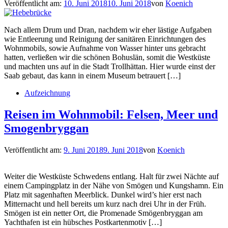
Veröffentlicht am:
10. Juni 2018
10. Juni 2018
von
Koenich
Nach allem Drum und Dran, nachdem wir eher lästige Aufgaben
wie Entleerung und Reinigung der sanitären Einrichtungen des
Wohnmobils, sowie Aufnahme von Wasser hinter uns gebracht
hatten, verließen wir die schönen Bohuslän, somit die Westküste
und machten uns auf in die Stadt Trollhättan. Hier wurde einst der
Saab gebaut, das kann in einem Museum betrauert […]
Aufzeichnung
Reisen im Wohnmobil: Felsen, Meer und
Smogenbryggan
Veröffentlicht am:
9. Juni 2018
9. Juni 2018
von
Koenich
Weiter die Westküste Schwedens entlang. Halt für zwei Nächte auf
einem Campingplatz in der Nähe von Smögen und Kungshamn. Ein
Platz mit sagenhaften Meerblick. Dunkel wird’s hier erst nach
Mitternacht und hell bereits um kurz nach drei Uhr in der Früh.
Smögen ist ein netter Ort, die Promenade Smögenbryggan am
Yachthafen ist ein hübsches Postkartenmotiv […]