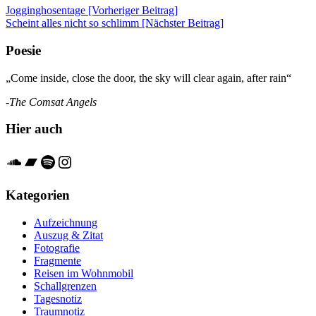
Beitrags-
Jogginghosentage [Vorheriger Beitrag]
Scheint alles nicht so schlimm
[Nächster Beitrag]
Navigation
Poesie
„Come inside, close the door, the sky will clear again, after rain“
-The Comsat Angels
Hier auch
Soundcloud
Bandcamp
Spotify
Instagram
Kategorien
Aufzeichnung
Auszug & Zitat
Fotografie
Fragmente
Reisen im Wohnmobil
Schallgrenzen
Tagesnotiz
Traumnotiz