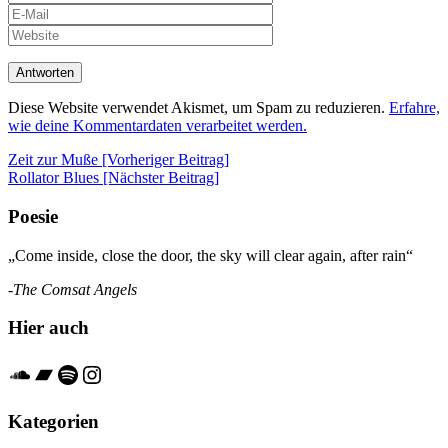
Diese Website verwendet Akismet, um Spam zu reduzieren.
Erfahre,
wie deine Kommentardaten verarbeitet werden.
Beitrags-
Zeit zur Muße [Vorheriger Beitrag]
Rollator Blues
[Nächster Beitrag]
Navigation
Poesie
„Come inside, close the door, the sky will clear again, after rain“
-The Comsat Angels
Hier auch
Soundcloud
Bandcamp
Spotify
Instagram
Kategorien