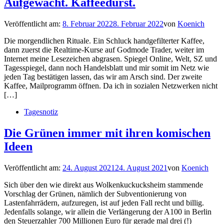
Aufgewacht. Kaffeedurst.
Veröffentlicht am:
8. Februar 2022
8. Februar 2022
von
Koenich
Die morgendlichen Rituale. Ein Schluck handgefilterter Kaffee,
dann zuerst die Realtime-Kurse auf Godmode Trader, weiter im
Internet meine Lesezeichen abgrasen. Spiegel Online, Welt, SZ und
Tagesspiegel, dann noch Handelsblatt und mir somit im Netz wie
jeden Tag bestätigen lassen, das wir am Arsch sind. Der zweite
Kaffee, Mailprogramm öffnen. Da ich in sozialen Netzwerken nicht
[…]
Tagesnotiz
Die Grünen immer mit ihren komischen
Ideen
Veröffentlicht am:
24. August 2021
24. August 2021
von
Koenich
Sich über den wie direkt aus Wolkenkuckucksheim stammende
Vorschlag der Grünen, nämlich der Subventionierung von
Lastenfahrrädern, aufzuregen, ist auf jeden Fall recht und billig.
Jedenfalls solange, wir allein die Verlängerung der A100 in Berlin
den Steuerzahler 700 Millionen Euro für gerade mal drei (!)