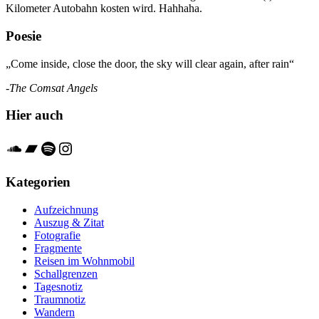
Kilometer Autobahn kosten wird. Hahhaha.
Poesie
„Come inside, close the door, the sky will clear again, after rain“
-The Comsat Angels
Hier auch
Soundcloud
Bandcamp
Spotify
Instagram
Kategorien
Aufzeichnung
Auszug & Zitat
Fotografie
Fragmente
Reisen im Wohnmobil
Schallgrenzen
Tagesnotiz
Traumnotiz
Wandern