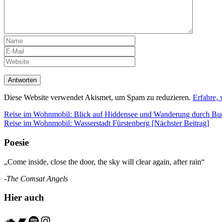
Diese Website verwendet Akismet, um Spam zu reduzieren.
Erfahre,
Beitrags-
Reise im Wohnmobil: Blick auf Hiddensee und Wanderung durch Buc
Reise im Wohnmobil: Wasserstadt Fürstenberg
[Nächster Beitrag]
Navigation
Poesie
„Come inside, close the door, the sky will clear again, after rain“
-The Comsat Angels
Hier auch
Soundcloud
Bandcamp
Spotify
Instagram