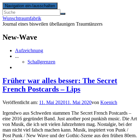
Navigation ein-/ausschalten
Wunschtraumfabrik
Journal eines bisweilen übellaunigen Traumtänzers
New-Wave
Aufzeichnung
...
Schallgrenzen
Früher war alles besser: The Secret
French Postcards – Lips
Veröffentlicht am:
11. Mai 2020
11. Mai 2020
von
Koenich
Irgendwo aus Schweden stammen The Secret French Postcards –
eine 2016 gegründet Band. Just another post punkish music. Die Art
von Musik, die ich seit vielen Jahrzehnten mag. Nostalgie, bei der
man nicht viel falsch machen kann. Musik, inspiriert von Punk /
Post Punk / New Wave und der Gothic-Szene aus den frühen 80ern.