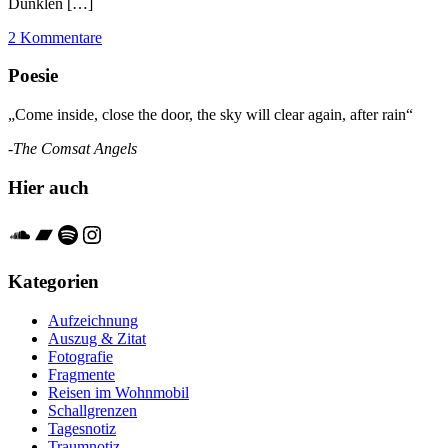
Dunklen […]
2 Kommentare
Poesie
„Come inside, close the door, the sky will clear again, after rain“
-The Comsat Angels
Hier auch
Soundcloud
Bandcamp
Spotify
Instagram
Kategorien
Aufzeichnung
Auszug & Zitat
Fotografie
Fragmente
Reisen im Wohnmobil
Schallgrenzen
Tagesnotiz
Traumnotiz